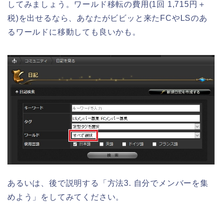
してみましょう。ワールド移転の費用(1回 1,715円＋
税)を出せるなら、あなたがビビッと来たFCやLSのあ
るワールドに移動しても良いかも。
あるいは、後で説明する「方法3. 自分でメンバーを集
めよう」をしてみてください。