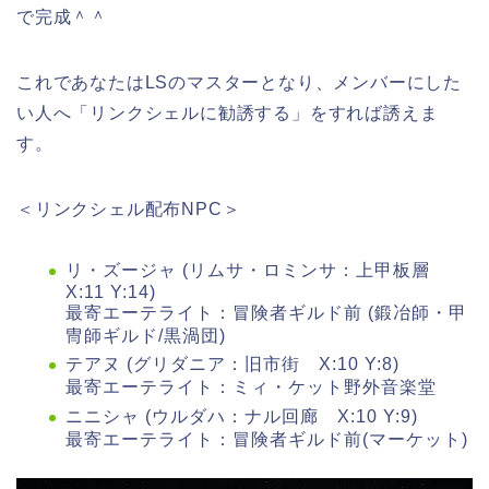
で完成＾＾
これであなたはLSのマスターとなり、メンバーにした
い人へ「リンクシェルに勧誘する」をすれば誘えま
す。
＜リンクシェル配布NPC＞
リ・ズージャ (リムサ・ロミンサ：上甲板層
X:11 Y:14)
最寄エーテライト：冒険者ギルド前 (鍛冶師・甲
冑師ギルド/黒渦団)
テアヌ (グリダニア：旧市街 X:10 Y:8)
最寄エーテライト：ミィ・ケット野外音楽堂
ニニシャ (ウルダハ：ナル回廊 X:10 Y:9)
最寄エーテライト：冒険者ギルド前(マーケット)