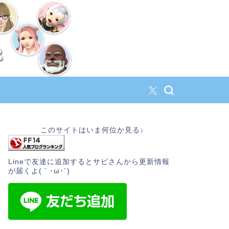
このサイトはいま何位か見る↓
Lineで友達に追加するとサビさんから更新情報
が届くよ(｀･ω･´)ゞ